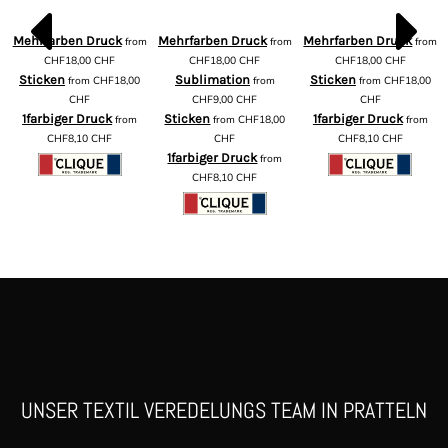
Mehrfarben Druck
Mehrfarben Druck
Mehrfarben Druck
from
from
from
m
CHF18,00
CHF
CHF18,00
CHF
CHF18,00
CHF
Sticken
Sublimation
Sticken
from
CHF18,00
from
from
CHF18,00
CHF
CHF9,00
CHF
CHF
1farbiger Druck
Sticken
1farbiger Druck
from
from
CHF18,00
from
CHF8,10
CHF
CHF
CHF8,10
CHF
1farbiger Druck
from
CHF8,10
CHF
UNSER TEXTIL VEREDELUNGS TEAM IN PRATTELN