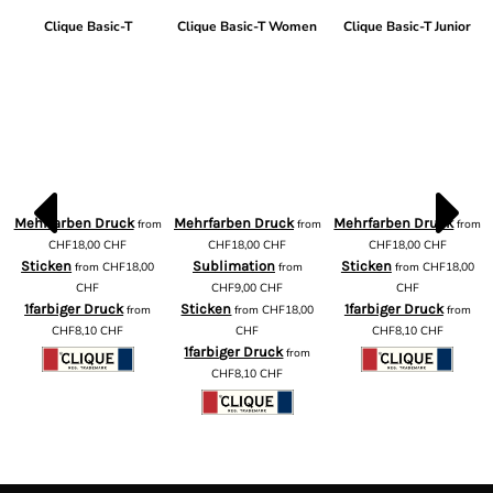
Clique Basic-T
Clique Basic-T Women
Clique Basic-T Junior
Mehrfarben Druck
Mehrfarben Druck
Mehrfarben Druck
from
from
from
m
CHF18,00
CHF
CHF18,00
CHF
CHF18,00
CHF
Sticken
Sublimation
Sticken
from
CHF18,00
from
from
CHF18,00
CHF
CHF9,00
CHF
CHF
1farbiger Druck
Sticken
1farbiger Druck
from
from
CHF18,00
from
CHF8,10
CHF
CHF
CHF8,10
CHF
1farbiger Druck
from
CHF8,10
CHF