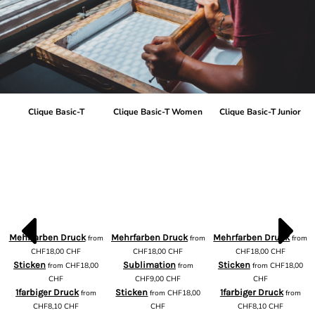
Clique Basic-T
Clique Basic-T Women
Clique Basic-T Junior
Mehrfarben Druck
Mehrfarben Druck
Mehrfarben Druck
from
from
from
m
CHF18,00
CHF
CHF18,00
CHF
CHF18,00
CHF
Sticken
Sublimation
Sticken
from
CHF18,00
from
from
CHF18,00
CHF
CHF9,00
CHF
CHF
1farbiger Druck
Sticken
1farbiger Druck
from
from
CHF18,00
from
CHF8,10
CHF
CHF
CHF8,10
CHF