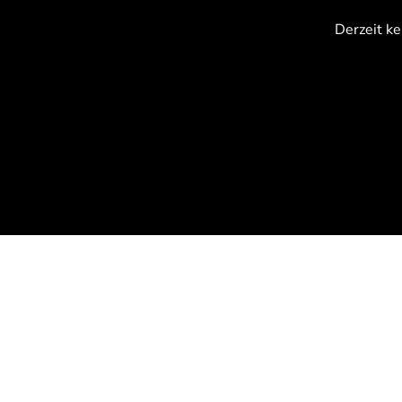
{CC} - {CN}
Derzeit ke
Anmelden
Registrieren
Warenkorb: 0 Artikel
Currency: