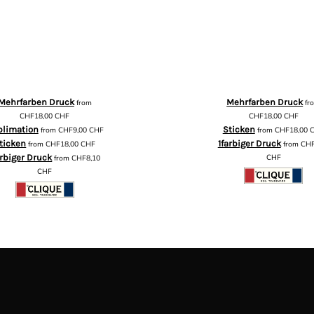
Mehrfarben Druck
Mehrfarben Druck
from
fr
CHF18,00
CHF
CHF18,00
CHF
blimation
Sticken
from
CHF9,00
CHF
from
CHF18,00
ticken
1farbiger Druck
from
CHF18,00
CHF
from
CHF
arbiger Druck
CHF
from
CHF8,10
CHF