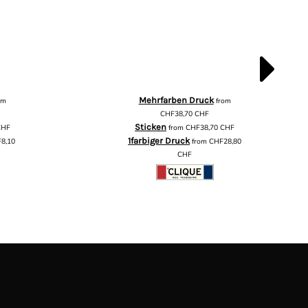
Mehrfarben Druck
om
from
CHF38,70
CHF
Sticken
CHF
from
CHF38,70
CHF
1farbiger Druck
8,10
from
CHF28,80
CHF