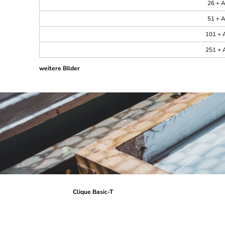
26 + A
51 + A
101 + A
251 + A
weitere Bilder
Clique Basic-T