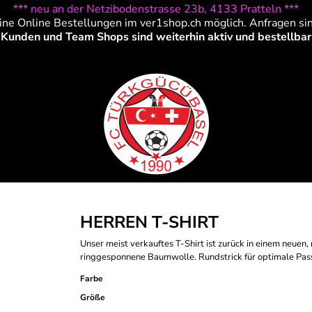
*** neu an der Netzibodenstrasse 23b, 4133 Pratteln ***
ine Online Bestellungen im ver1shop.ch möglich. Anfragen si
Kunden und Team Shops sind weiterhin aktiv und bestellbar
HERREN T-SHIRT
Unser meist verkauftes T-Shirt ist zurück in einem neuen
ringgesponnene Baumwolle. Rundstrick für optimale Pas
Farbe
Größe