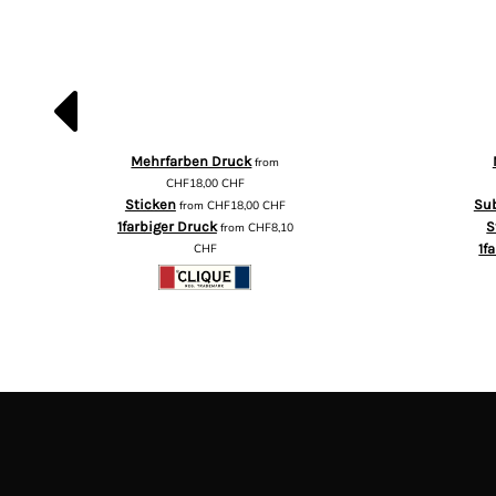
Mehrfarben Druck
from
CHF18,00
CHF
Sticken
Su
from
CHF18,00
CHF
1farbiger Druck
S
from
CHF8,10
CHF
1f