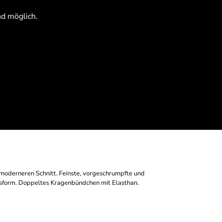
nd möglich.
Anmelden
Registrieren
, moderneren Schnitt. Feinste, vorgeschrumpfte und
sform. Doppeltes Kragenbündchen mit Elasthan.