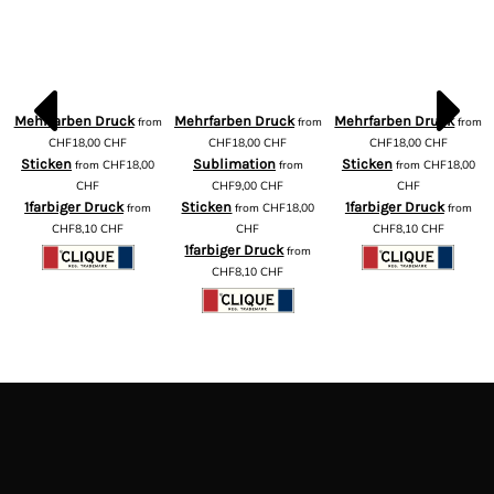
Mehrfarben Druck
Mehrfarben Druck
Mehrfarben Druck
from
from
from
m
CHF18,00
CHF
CHF18,00
CHF
CHF18,00
CHF
Sticken
Sublimation
Sticken
from
CHF18,00
from
from
CHF18,00
CHF
CHF9,00
CHF
CHF
1farbiger Druck
Sticken
1farbiger Druck
from
from
CHF18,00
from
CHF8,10
CHF
CHF
CHF8,10
CHF
1farbiger Druck
from
CHF8,10
CHF