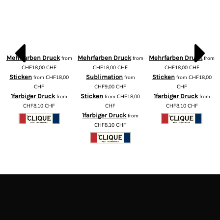
Mehrfarben Druck
Mehrfarben Druck
Mehrfarben Druck
from
from
from
m
CHF18,00
CHF
CHF18,00
CHF
CHF18,00
CHF
Sticken
Sublimation
Sticken
from
CHF18,00
from
from
CHF18,00
CHF
CHF9,00
CHF
CHF
1farbiger Druck
Sticken
1farbiger Druck
from
from
CHF18,00
from
CHF8,10
CHF
CHF
CHF8,10
CHF
1farbiger Druck
from
CHF8,10
CHF