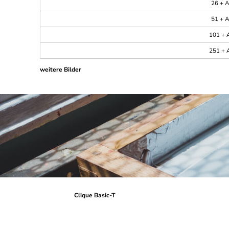
26 + A
51 + A
101 + A
251 + A
weitere Bilder
Clique Basic-T