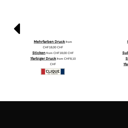
Mehrfarben Druck
from
CHF18,00
CHF
Sticken
Su
from
CHF18,00
CHF
1farbiger Druck
S
from
CHF8,10
CHF
1f