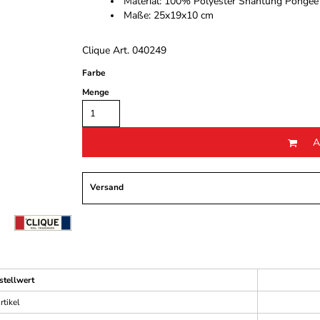
Material: 100% Polyester Shantung Pongee
Maße: 25x19x10 cm
Clique Art. 040249
Farbe
Menge
A
Versand
stellwert
rtikel