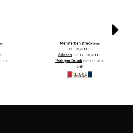
Mehrfarben Druck
om
from
CHF38,70
CHF
Sticken
CHF
from
CHF38,70
CHF
1farbiger Druck
8,10
from
CHF28,80
CHF