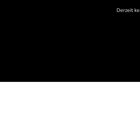
{CC} - {CN}
Derzeit ke
Anmelden
Registrieren
Warenkorb: 0 Artikel
Currency: