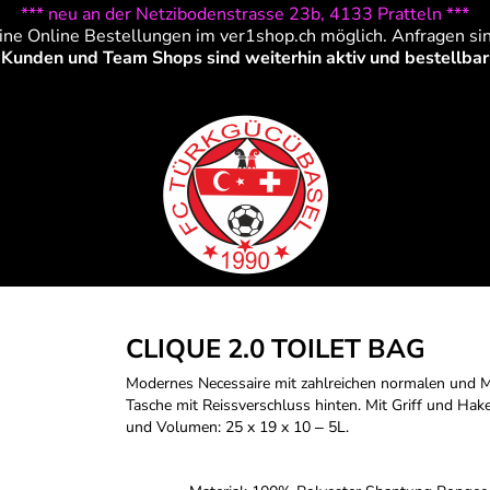
*** neu an der Netzibodenstrasse 23b, 4133 Pratteln ***
ine Online Bestellungen im ver1shop.ch möglich. Anfragen si
Kunden und Team Shops sind weiterhin aktiv und bestellbar
CLIQUE 2.0 TOILET BAG
Modernes Necessaire mit zahlreichen normalen und M
Tasche mit Reissverschluss hinten. Mit Griff und H
und Volumen: 25 x 19 x 10 ‒ 5L.