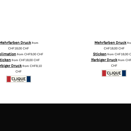
Mehrfarben Druck
Mehrfarben Druck
from
fr
CHF18,00
CHF
CHF18,00
CHF
blimation
Sticken
from
CHF9,00
CHF
from
CHF18,00
ticken
1farbiger Druck
from
CHF18,00
CHF
from
CHF
arbiger Druck
CHF
from
CHF8,10
CHF