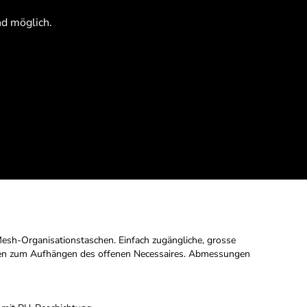
nd möglich.
Anmelden
Registrieren
esh-Organisationstaschen. Einfach zugängliche, grosse
aken zum Aufhängen des offenen Necessaires. Abmessungen