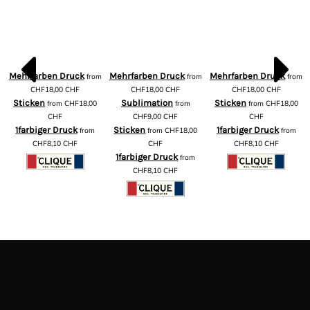
Mehrfarben Druck
Mehrfarben Druck
Mehrfarben Druck
from
from
from
m
CHF18,00
CHF
CHF18,00
CHF
CHF18,00
CHF
Sticken
Sublimation
Sticken
from
CHF18,00
from
from
CHF18,00
CHF
CHF9,00
CHF
CHF
1farbiger Druck
Sticken
1farbiger Druck
from
from
CHF18,00
from
CHF8,10
CHF
CHF
CHF8,10
CHF
1farbiger Druck
from
CHF8,10
CHF