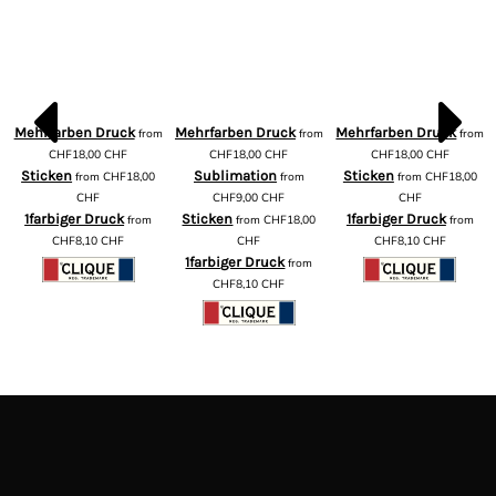
Mehrfarben Druck
Mehrfarben Druck
Mehrfarben Druck
from
from
from
m
CHF18,00
CHF
CHF18,00
CHF
CHF18,00
CHF
Sticken
Sublimation
Sticken
from
CHF18,00
from
from
CHF18,00
CHF
CHF9,00
CHF
CHF
1farbiger Druck
Sticken
1farbiger Druck
from
from
CHF18,00
from
CHF8,10
CHF
CHF
CHF8,10
CHF
1farbiger Druck
from
CHF8,10
CHF