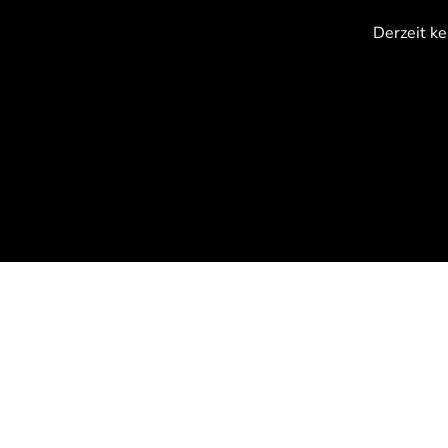
{CC} - {CN}
Derzeit ke
Anmelden
Registrieren
Warenkorb: 0 Artikel
Currency: