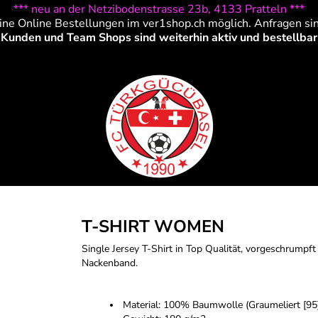
*** neu an der Netzibodenstrasse 23b, 4133 Pratteln ***
ine Online Bestellungen im ver1shop.ch möglich. Anfragen si
Kunden und Team Shops sind weiterhin aktiv und bestellbar
T-SHIRT WOMEN
Single Jersey T-Shirt in Top Qualität, vorgeschrumpf
Nackenband.
Material: 100% Baumwolle (Graumeliert [9