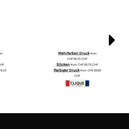
Mehrfarben Druck
om
from
CHF38,70
CHF
Sticken
CHF
from
CHF38,70
CHF
1farbiger Druck
8,10
from
CHF28,80
CHF