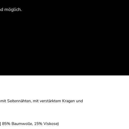
nd möglich.
Anmelden
Registrieren
t mit Seitennähten, mit verstärktem Kragen und
5] 85% Baumwolle, 15% Viskose)