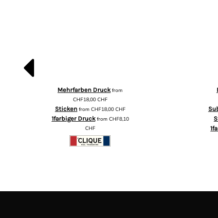
Mehrfarben Druck
from
CHF18,00
CHF
Sticken
Su
from
CHF18,00
CHF
1farbiger Druck
S
from
CHF8,10
CHF
1f