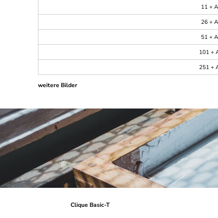
11 + A
26 + A
51 + A
101 + A
251 + A
weitere Bilder
Clique Basic-T