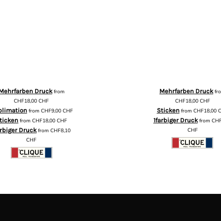
Mehrfarben Druck
Mehrfarben Druck
from
fr
CHF18,00
CHF
CHF18,00
CHF
blimation
Sticken
from
CHF9,00
CHF
from
CHF18,00
ticken
1farbiger Druck
from
CHF18,00
CHF
from
CHF
arbiger Druck
CHF
from
CHF8,10
CHF