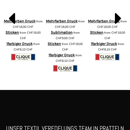
Mehrfarben Druck
Mehrfarben Druck
Mehrfarben Druck
from
from
from
m
CHF18,00
CHF
CHF18,00
CHF
CHF18,00
CHF
Sticken
Sublimation
Sticken
from
CHF18,00
from
from
CHF18,00
CHF
CHF9,00
CHF
CHF
1farbiger Druck
Sticken
1farbiger Druck
from
from
CHF18,00
from
CHF8,10
CHF
CHF
CHF8,10
CHF
1farbiger Druck
from
CHF8,10
CHF
UNSER TEXTIL VEREDELUNGS TEAM IN PRATTELN