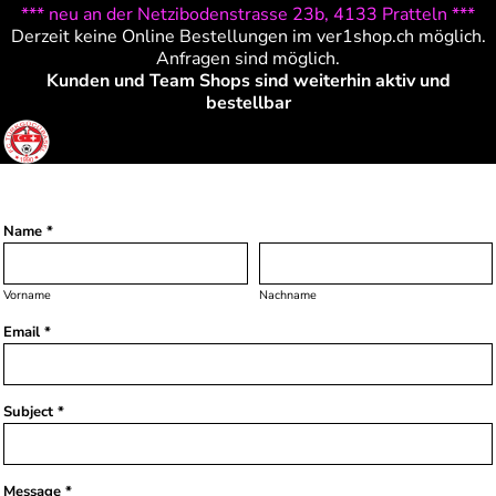
*** neu an der Netzibodenstrasse 23b, 4133 Pratteln ***
Derzeit keine Online Bestellungen im ver1shop.ch möglich.
Anfragen sind möglich.
Kunden und Team Shops sind weiterhin aktiv und
bestellbar
CONTACT US
Name *
Vorname
Nachname
Email *
Subject *
Message *