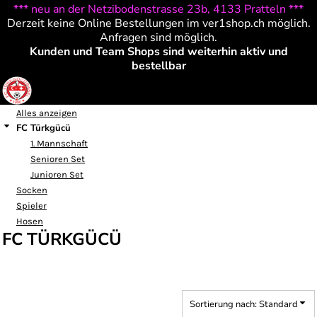
*** neu an der Netzibodenstrasse 23b, 4133 Pratteln ***
Standard
Derzeit keine Online Bestellungen im ver1shop.ch möglich.
Preis: niedrigster zuerst
Anfragen sind möglich.
Kunden und Team Shops sind weiterhin aktiv und
Preis: höchster zuerst
bestellbar
Erstelldatum
Alles anzeigen
FC Türkgücü
1. Mannschaft
Senioren Set
Junioren Set
Socken
Spieler
Hosen
FC TÜRKGÜCÜ
Sortierung nach: Standard